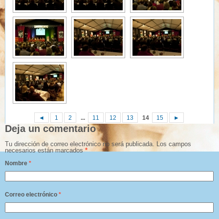
◄
1
2
...
11
12
13
14
15
►
Deja un comentario
Tu dirección de correo electrónico no será publicada.
Los campos
necesarios están marcados
*
Nombre
*
Correo electrónico
*