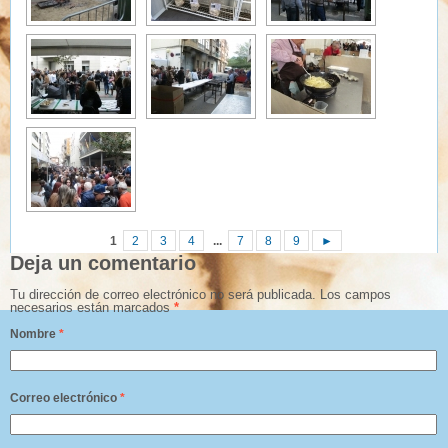
1
2
3
4
...
7
8
9
►
Deja un comentario
Tu dirección de correo electrónico no será publicada.
Los campos
necesarios están marcados
*
Nombre
*
Correo electrónico
*