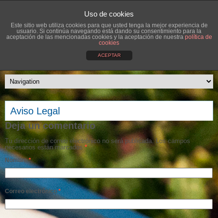
Uso de cookies
Este sitio web utiliza cookies para que usted tenga la mejor experiencia de
usuario. Si continúa navegando está dando su consentimiento para la
aceptación de las mencionadas cookies y la aceptación de nuestra
política de
cookies
ACEPTAR
Aviso Legal
Deja un comentario
Tu dirección de correo electrónico no será publicada.
Los campos
necesarios están marcados
*
Nombre
*
Correo electrónico
*