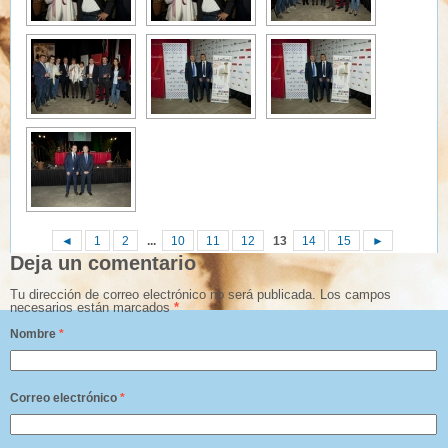
◄
1
2
...
10
11
12
13
14
15
►
Deja un comentario
Tu dirección de correo electrónico no será publicada.
Los campos
necesarios están marcados
*
Nombre
*
Correo electrónico
*