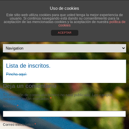
Uso de cookies
Este sitio web utiliza cookies para que usted tenga la mejor experiencia de
usuario. Si continúa navegando está dando su consentimiento para la
aceptación de las mencionadas cookies y la aceptación de nuestra
política de
cookies
ACEPTAR
Lista de inscritos.
Pincha aquí:
Deja un comentario
Tu dirección de correo electrónico no será publicada.
Los campos
necesarios están marcados
*
Nombre
*
Correo electrónico
*