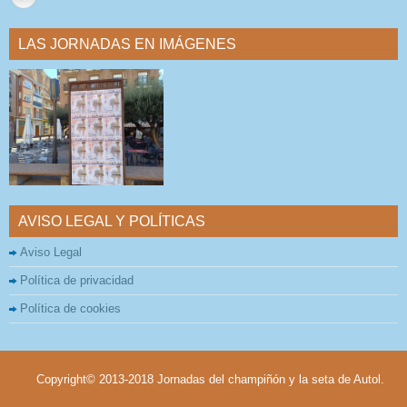
LAS JORNADAS EN IMÁGENES
AVISO LEGAL Y POLÍTICAS
Aviso Legal
Política de privacidad
Política de cookies
Copyright© 2013-2018 Jornadas del champiñón y la seta de Autol.
Powered by
WordPress
| Theme Designed by:
glutathione here
| Thanks to
this site
,
united kingdom
and
nintendo r4 card