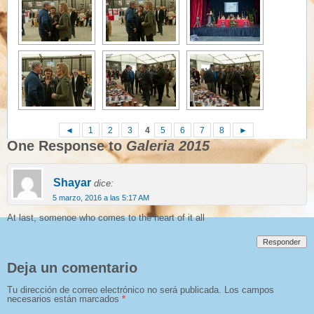
◄
1
2
3
4
5
6
7
8
►
One Response to
Galeria 2015
Shayar
dice:
5 marzo, 2016 a las 5:17 AM
At last, somenoe who comes to the heart of it all
Responder
Deja un comentario
Tu dirección de correo electrónico no será publicada.
Los campos
necesarios están marcados
*