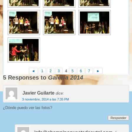
◄
1
2
3
4
5
6
7
►
5 Responses to
Galería 2014
Javier Guilarte
dice:
3 noviembre, 2014 a las 7:35 PM
¿Dónde puedo ver las fotos?
Responder