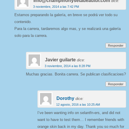
info@champinonysetadeautol.com
dice:
3 noviembre, 2014 a las 7:42 PM
Estamos preparando la galería, en breve se podrá ver todo su
contenido.
Para la carrera, tardaremos algo mas, y se realizará una galería
solo para la carrera.
Responder
Javier guilarte
dice:
3 noviembre, 2014 a las 8:28 PM
Muchas gracias. Bonita carrera. Se publican clasificacioes?
Responder
Dorothy
dice:
12 agosto, 2016 a las 10:25 AM
I’ve been wanting info on selantfn-ers, and did not
want to have to test them… I remember friends with
orange skin back in my day. Thank you so much for